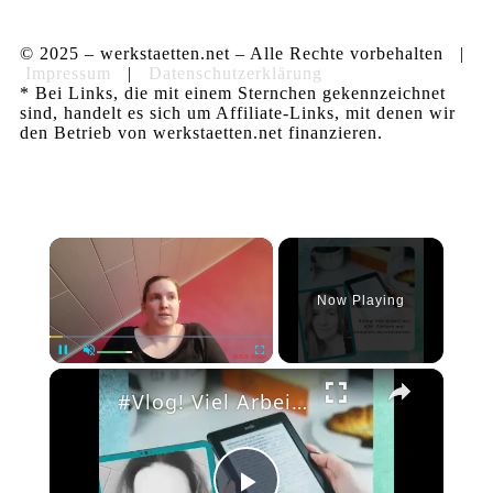
© 2025 – werkstaetten.net – Alle Rechte vorbehalten |
Impressum
|
Datenschutzerklärung
* Bei Links, die mit einem Sternchen gekennzeichnet
sind, handelt es sich um Affiliate-Links, mit denen wir
den Betrieb von werkstaetten.net finanzieren.
×
Now Playing
×
Pause
Unmute
Fullscreen
#Vlog! Viel Arbeit mit KDP. Einfach mal komplett durcharbeiten.