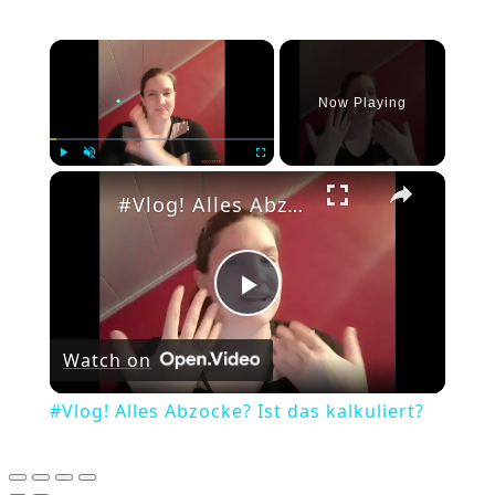
×
Now Playing
×
Play
Unmute
Fullscreen
#Vlog! Alles Abzocke? Ist das kalkuliert?
Play
Watch on
Video
#Vlog! Alles Abzocke? Ist das kalkuliert?