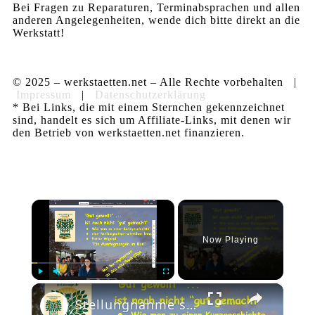
Bei Fragen zu Reparaturen, Terminabsprachen und allen
anderen Angelegenheiten, wende dich bitte direkt an die
Werkstatt!
© 2025 – werkstaetten.net – Alle Rechte vorbehalten |
Impressum
|
Datenschutzerklärung
* Bei Links, die mit einem Sternchen gekennzeichnet
sind, handelt es sich um Affiliate-Links, mit denen wir
den Betrieb von werkstaetten.net finanzieren.
×
Now Playing
×
Play
Unmute
Fullscreen
Stellungnahme schreiben: z.B. Pattie Wigand, Montagmorgen ... - "Gut gewollt" - auch "gut gemacht"?