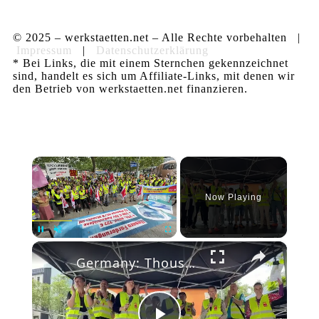
© 2025 – werkstaetten.net – Alle Rechte vorbehalten |
Impressum
|
Datenschutzerklärung
* Bei Links, die mit einem Sternchen gekennzeichnet
sind, handelt es sich um Affiliate-Links, mit denen wir
den Betrieb von werkstaetten.net finanzieren.
×
Now Playing
×
Pause
Unmute
Fullscreen
Germany: Thousands of German retail workers to strike amid pay dispute.