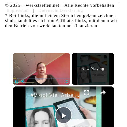
© 2025 – werkstaetten.net – Alle Rechte vorbehalten |
Impressum
|
Datenschutzerklärung
* Bei Links, die mit einem Sternchen gekennzeichnet
sind, handelt es sich um Affiliate-Links, mit denen wir
den Betrieb von werkstaetten.net finanzieren.
×
Now Playing
×
Pause
Unmute
Fullscreen
#Vlog! Viel Arbeit mit KDP. Einfach mal komplett durcharbeiten.
Play