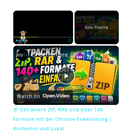
×
Now Playing
×
Play
Unmute
Fullscreen
📦 Extrahiere ZIP, RAR und Über 140 Formate mit der Chrome-Erweiterung | Kostenlos und Lokal
Play
Watch on
Video
📦 Extrahiere ZIP, RAR und Über 140
Formate mit der Chrome-Erweiterung |
Kostenlos und Lokal