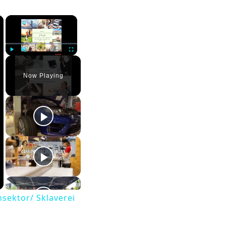
×
×
Play
Unmute
Fullscreen
Now Playing
sektor/ Sklaverei