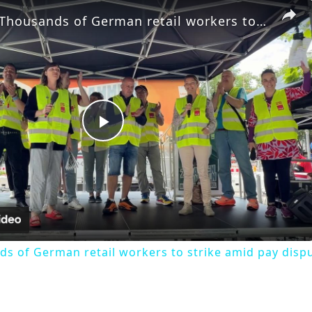
Germany: Thousands of German retail workers to strike amid pay dispute.
Play
Video
s of German retail workers to strike amid pay dispu