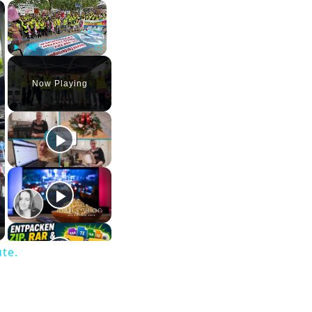
×
×
Play
Unmute
Fullscreen
Now Playing
te.