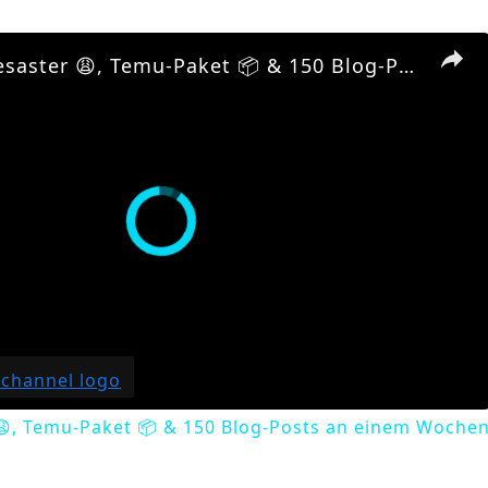
Airfryer-Desaster 😩, Temu-Paket 📦 & 150 Blog-Posts an einem Wochenende 🤯 | Daily Vlog
😩, Temu-Paket 📦 & 150 Blog-Posts an einem Wochen