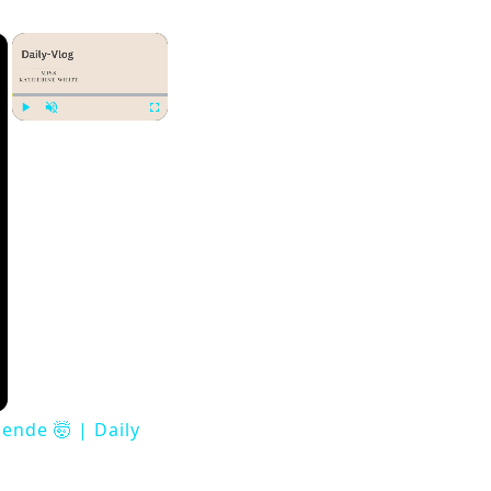
×
×
Play
Unmute
Fullscreen
ende 🤯 | Daily