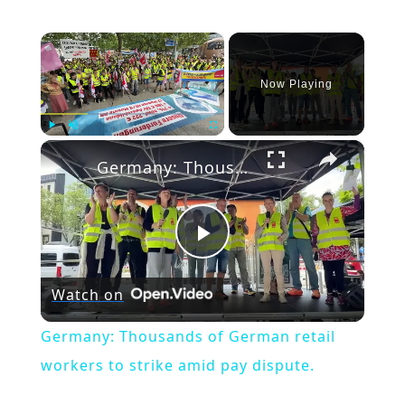
×
Now Playing
×
Play
Unmute
Fullscreen
Germany: Thousands of German retail workers to strike amid pay dispute.
Play
Watch on
Video
Germany: Thousands of German retail
workers to strike amid pay dispute.