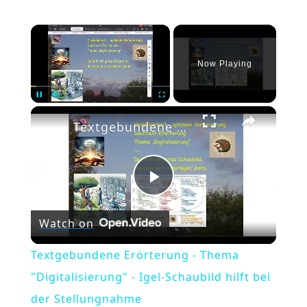
×
Now Playing
×
Pause
Unmute
Fullscreen
Textgebundene Erörterung - Thema "Digitalisierung" - Igel-Schaubild hilft bei der Stellungnahme
Play
Watch on
Video
Textgebundene Erörterung - Thema
"Digitalisierung" - Igel-Schaubild hilft bei
der Stellungnahme