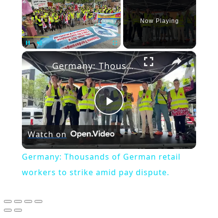
Now Playing
×
Pause
Unmute
Fullscreen
Germany: Thousands of German retail workers to strike amid pay dispute.
Play
Watch on
Video
Germany: Thousands of German retail
workers to strike amid pay dispute.