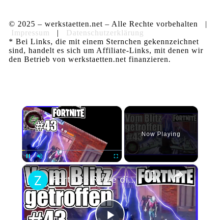
© 2025 – werkstaetten.net – Alle Rechte vorbehalten |
Impressum
|
Datenschutzerklärung
* Bei Links, die mit einem Sternchen gekennzeichnet
sind, handelt es sich um Affiliate-Links, mit denen wir
den Betrieb von werkstaetten.net finanzieren.
×
Now Playing
×
Pause
Unmute
Fullscreen
Fortnite Rette die Welt PvE Modus #43 Daily Quests mit der Konstrukteurin [gameplay deutsch german]