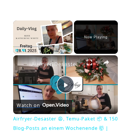
×
Now Playing
×
Pause
Unmute
Fullscreen
Airfryer-Desaster 😩, Temu-Paket 📦 & 150 Blog-Posts an einem Wochenende 🤯 | Daily Vlog
Play
Watch on
Video
Airfryer-Desaster 😩, Temu-Paket 📦 & 150
Blog-Posts an einem Wochenende 🤯 |