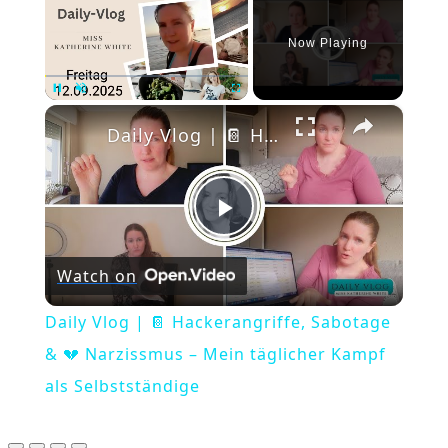
Now Playing
×
Pause
Unmute
Fullscreen
Daily Vlog | 📔 Hackerangriffe, Sabotage & 💔 Narzissmus – Mein täglicher Kampf als Selbstständige
Play
Watch on
Video
Daily Vlog | 📔 Hackerangriffe, Sabotage
& 💔 Narzissmus – Mein täglicher Kampf
als Selbstständige