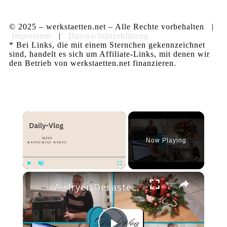
© 2025 – werkstaetten.net – Alle Rechte vorbehalten |
Impressum
|
Datenschutzerklärung
* Bei Links, die mit einem Sternchen gekennzeichnet
sind, handelt es sich um Affiliate-Links, mit denen wir
den Betrieb von werkstaetten.net finanzieren.
×
Now Playing
×
Play
Unmute
Fullscreen
Airfryer-Desaster 😩, Temu-Paket 📦 & 150 Blog-Posts an einem Wochenende 🤯 | Daily Vlog