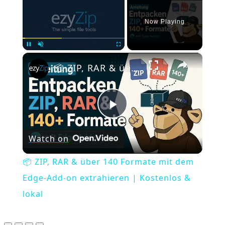
Now Playing
×
Pause
Unmute
Fullscreen
📦 ZIP, RAR & über 140 Formate mit dem Edge-Add-on extrahieren | Kostenlos & lokal
Play
Watch on
Video
📦 ZIP, RAR & über 140 Formate mit dem
Edge-Add-on extrahieren | Kostenlos &
lokal