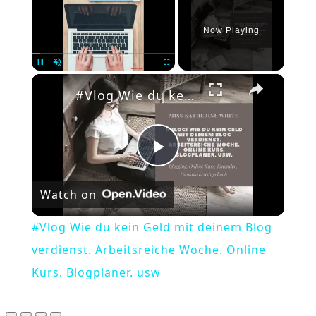
Now Playing
×
Pause
Unmute
Fullscreen
#Vlog Wie du kein Geld mit deinem Blog verdienst. Arbeitsreiche Woche. Online Kurs. Blogplaner. usw
Play
Watch on
Video
#Vlog Wie du kein Geld mit deinem Blog
verdienst. Arbeitsreiche Woche. Online
Kurs. Blogplaner. usw