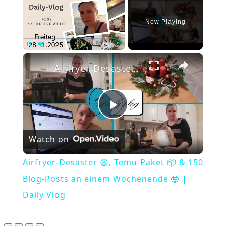
Now Playing
×
Pause
Unmute
Fullscreen
Airfryer-Desaster 😩, Temu-Paket 📦 & 150 Blog-Posts an einem Wochenende 🤯 | Daily Vlog
Play
Watch on
Video
Airfryer-Desaster 😩, Temu-Paket 📦 & 150
Blog-Posts an einem Wochenende 🤯 |
Daily Vlog