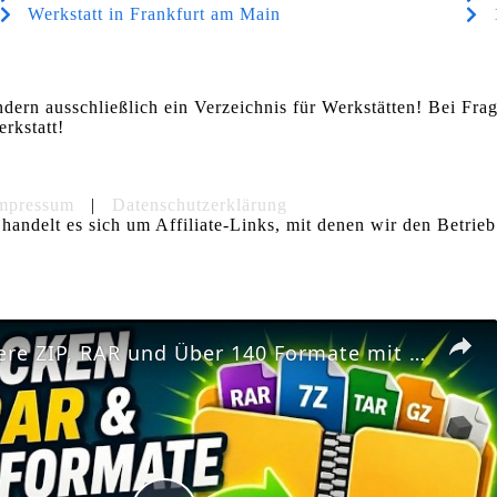
Werkstatt in Frankfurt am Main
ndern ausschließlich ein Verzeichnis für Werkstätten! Bei Fr
rkstatt!
mpressum
|
Datenschutzerklärung
handelt es sich um Affiliate-Links, mit denen wir den Betrieb
📦 Extrahiere ZIP, RAR und Über 140 Formate mit der Chrome-Erweiterung | Kostenlos und Lokal