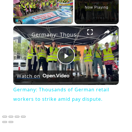
Now Playing
×
Pause
Unmute
Fullscreen
Germany: Thousands of German retail workers to strike amid pay dispute.
Play
Watch on
Video
Germany: Thousands of German retail
workers to strike amid pay dispute.