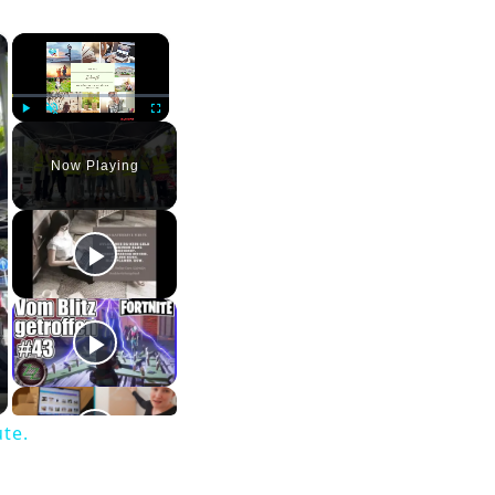
×
×
Play
Unmute
Fullscreen
Now Playing
te.