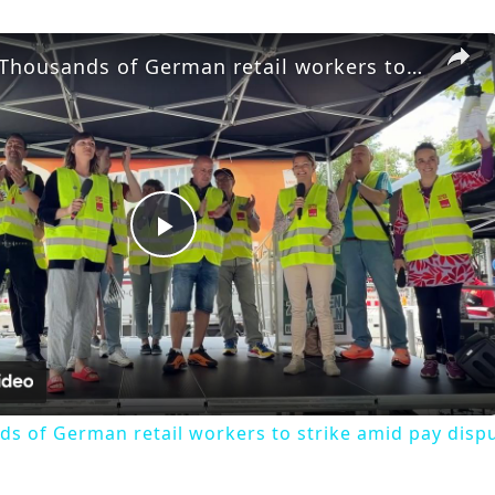
Germany: Thousands of German retail workers to strike amid pay dispute.
Play
Video
s of German retail workers to strike amid pay dispu