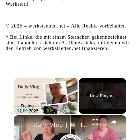
Werkstatt!
© 2025 – werkstaetten.net – Alle Rechte vorbehalten |
Impressum
|
Datenschutzerklärung
* Bei Links, die mit einem Sternchen gekennzeichnet
sind, handelt es sich um Affiliate-Links, mit denen wir
den Betrieb von werkstaetten.net finanzieren.
×
Now Playing
×
Pause
Unmute
Fullscreen
Daily Vlog | 📔 Hackerangriffe, Sabotage & 💔 Narzissmus – Mein täglicher Kampf als Selbstständige