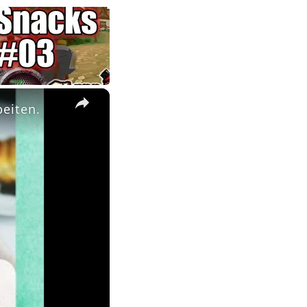
×
beiten.