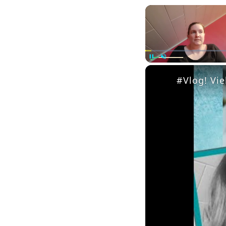
Pause
Unmute
#Vlog! Vie