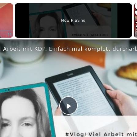
×
Now Playing
Fullscreen
l Arbeit mit KDP. Einfach mal komplett durchar
Play
Video