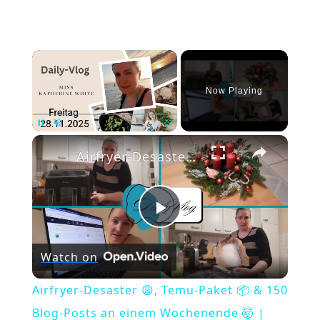
×
Now Playing
×
Pause
Unmute
Fullscreen
Airfryer-Desaster 😩, Temu-Paket 📦 & 150 Blog-Posts an einem Wochenende 🤯 | Daily Vlog
Play
Watch on
Video
Airfryer-Desaster 😩, Temu-Paket 📦 & 150
Blog-Posts an einem Wochenende 🤯 |