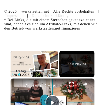
© 2025 – werkstaetten.net – Alle Rechte vorbehalten |
Impressum
|
Datenschutzerklärung
* Bei Links, die mit einem Sternchen gekennzeichnet
sind, handelt es sich um Affiliate-Links, mit denen wir
den Betrieb von werkstaetten.net finanzieren.
×
Now Playing
×
Pause
Unmute
Fullscreen
Airfryer-Desaster 😩, Temu-Paket 📦 & 150 Blog-Posts an einem Wochenende 🤯 | Daily Vlog