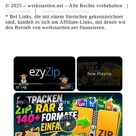
© 2025 – werkstaetten.net – Alle Rechte vorbehalten |
Impressum
|
Datenschutzerklärung
* Bei Links, die mit einem Sternchen gekennzeichnet
sind, handelt es sich um Affiliate-Links, mit denen wir
den Betrieb von werkstaetten.net finanzieren.
×
Now Playing
×
Pause
Unmute
Fullscreen
📦 Extrahiere ZIP, RAR und Über 140 Formate mit der Chrome-Erweiterung | Kostenlos und Lokal
Play