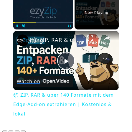
Now Playing
×
Pause
Unmute
Fullscreen
📦 ZIP, RAR & über 140 Formate mit dem Edge-Add-on extrahieren | Kostenlos & lokal
Play
Watch on
Video
📦 ZIP, RAR & über 140 Formate mit dem
Edge-Add-on extrahieren | Kostenlos &
lokal