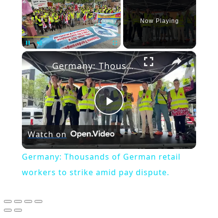
Now Playing
×
Pause
Unmute
Fullscreen
Germany: Thousands of German retail workers to strike amid pay dispute.
Play
Watch on
Video
Germany: Thousands of German retail
workers to strike amid pay dispute.