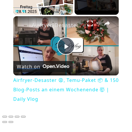
×
Pause
Unmute
Fullscreen
Airfryer-Desaster 😩, Temu-Paket 📦 & 150 Blog-Posts an einem Wochenende 🤯 | Daily Vlog
Play
Watch on
Video
Airfryer-Desaster 😩, Temu-Paket 📦 & 150
Blog-Posts an einem Wochenende 🤯 |
Daily Vlog