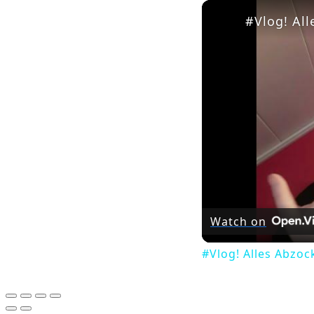
#Vlog! All
Watch on
#Vlog! Alles Abzock