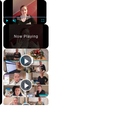
×
×
Play
Unmute
Fullscreen
Now Playing