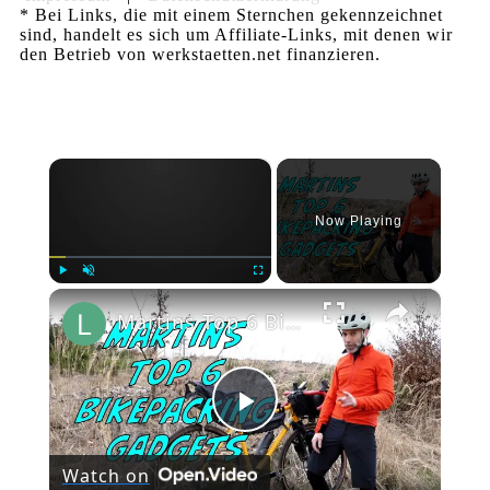
* Bei Links, die mit einem Sternchen gekennzeichnet
sind, handelt es sich um Affiliate-Links, mit denen wir
den Betrieb von werkstaetten.net finanzieren.
×
Now Playing
×
Play
Unmute
Fullscreen
Martins Top 6 Bikepacking Gadgets: Das beste Bikepacking Zubehör für sorgenfreie Radtouren
Play
Watch on