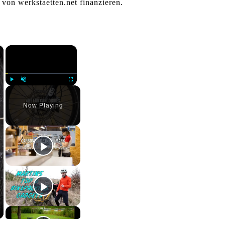
 von werkstaetten.net finanzieren.
×
×
Play
Unmute
Fullscreen
Now Playing