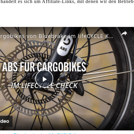
handelt es sich um Affiliate-Links, mit denen wir den Betrieb
ABS für Cargobikes von Bluebrake im lifeCYCLE Kurztest
Play
Video