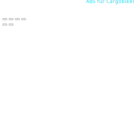
ABS für Cargobikes
Copy link