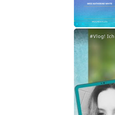
Play
Unmute