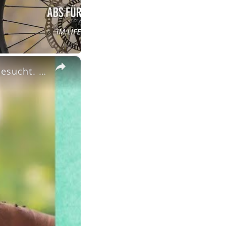
×
#Vlog! Ich hab nach einem neuen Strom und Gasanbiter gesucht. Die Preise sind so extrem hoch.