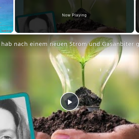
Now Playing
Fullscreen
Play
Video