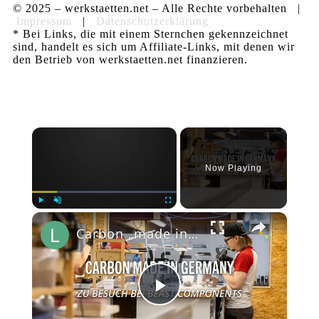
© 2025 – werkstaetten.net – Alle Rechte vorbehalten |
Impressum
|
Datenschutzerklärung
* Bei Links, die mit einem Sternchen gekennzeichnet
sind, handelt es sich um Affiliate-Links, mit denen wir
den Betrieb von werkstaetten.net finanzieren.
×
Now Playing
×
Play
Unmute
Fullscreen
Carbon „made in Germany“: Zu Besuch bei Beast Components in Dresden
Play