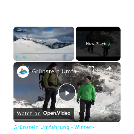
×
Now Playing
×
Play
Unmute
Fullscreen
Grünstein Umfahrung - Winter - Mieminger Berge
Play
Watch on
Video
Grünstein Umfahrung - Winter -