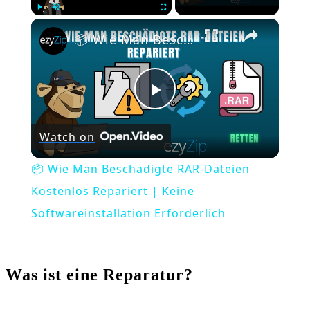
×
Play
Unmute
Fullscreen
📦 Wie Man Beschädigte RAR-Dateien Kostenlos Repariert | Keine Softwareinstallation Erforderlich
Play
Watch on
Video
📦 Wie Man Beschädigte RAR-Dateien
Kostenlos Repariert | Keine
Softwareinstallation Erforderlich
Was ist eine Reparatur?