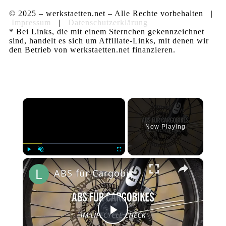
© 2025 – werkstaetten.net – Alle Rechte vorbehalten |
Impressum
|
Datenschutzerklärung
* Bei Links, die mit einem Sternchen gekennzeichnet
sind, handelt es sich um Affiliate-Links, mit denen wir
den Betrieb von werkstaetten.net finanzieren.
×
Now Playing
×
Play
Unmute
Fullscreen
ABS für Cargobikes von Bluebrake im lifeCYCLE Kurztest
Play