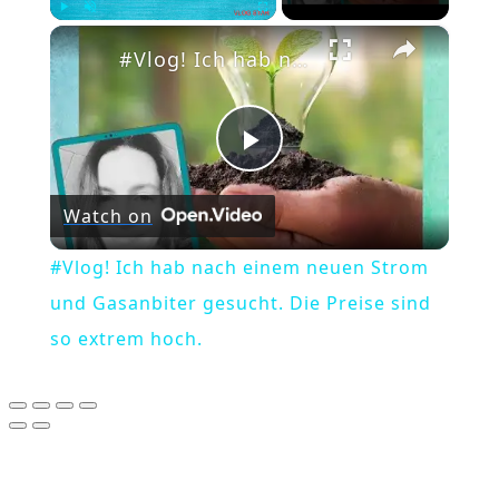
×
Play
Unmute
Fullscreen
#Vlog! Ich hab nach einem neuen Strom und Gasanbiter gesucht. Die Preise sind so extrem hoch.
Play
Watch on
Video
#Vlog! Ich hab nach einem neuen Strom
und Gasanbiter gesucht. Die Preise sind
so extrem hoch.