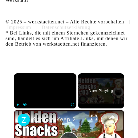
Werkstatt!
© 2025 – werkstaetten.net – Alle Rechte vorbehalten |
Impressum
|
Datenschutzerklärung
* Bei Links, die mit einem Sternchen gekennzeichnet
sind, handelt es sich um Affiliate-Links, mit denen wir
den Betrieb von werkstaetten.net finanzieren.
×
Now Playing
×
Play
Unmute
Fullscreen
Shoppe Keep 2 💰#03 Richtig kochen, Essen verkaufen und den Blacksmith freischalten gameplay deutsch