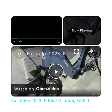
×
Now Playing
×
Play
Unmute
Fullscreen
Eurobike 2023: E-Bike Grundig GCB-1
Play
Watch on
Video
Eurobike 2023: E-Bike Grundig GCB-1