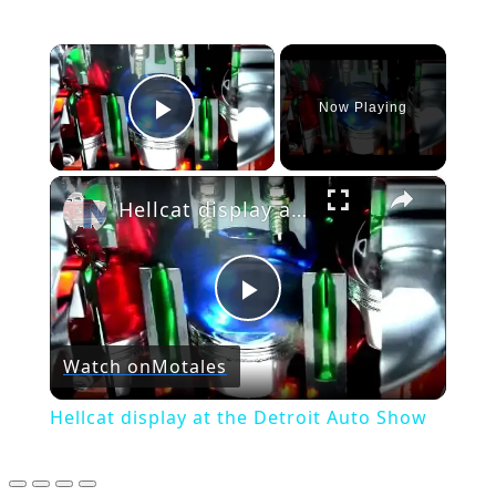
×
Now Playing
Play Video
×
Hellcat display at the Detroit Auto Show
Play
Watch on
Motales
Video
Hellcat display at the Detroit Auto Show