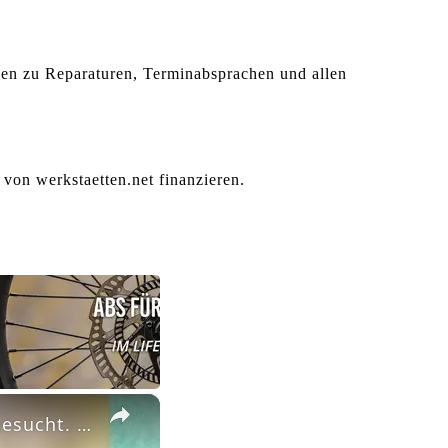
agen zu Reparaturen, Terminabsprachen und allen
 von werkstaetten.net finanzieren.
×
#Vlog! Ich hab nach einem neuen Strom und Gasanbiter gesucht. Die Preise sind so extrem hoch.