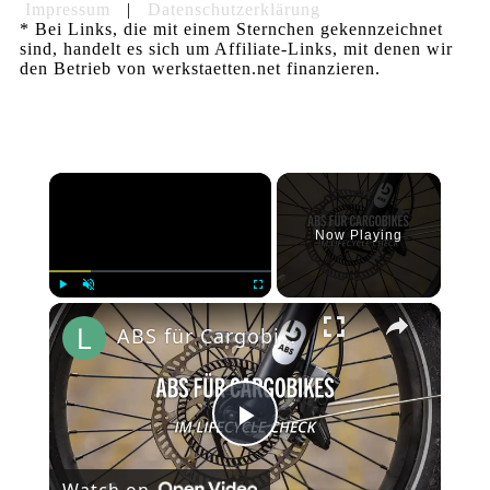
Impressum
|
Datenschutzerklärung
* Bei Links, die mit einem Sternchen gekennzeichnet
sind, handelt es sich um Affiliate-Links, mit denen wir
den Betrieb von werkstaetten.net finanzieren.
×
Now Playing
×
Play
Unmute
Fullscreen
ABS für Cargobikes von Bluebrake im lifeCYCLE Kurztest
Play