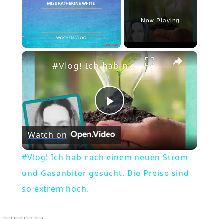
Now Playing
×
Play
Unmute
Fullscreen
#Vlog! Ich hab nach einem neuen Strom und Gasanbiter gesucht. Die Preise sind so extrem hoch.
Play
Watch on
Video
#Vlog! Ich hab nach einem neuen Strom
und Gasanbiter gesucht. Die Preise sind
so extrem hoch.