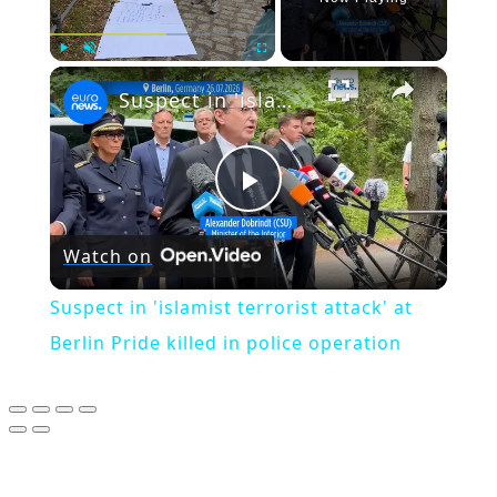
×
Play
Unmute
Fullscreen
Suspect in 'islamist terrorist attack' at Berlin Pride killed in police operation
Play
Watch on
Video
Suspect in 'islamist terrorist attack' at
Berlin Pride killed in police operation