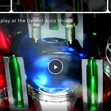
Fullscreen
splay at the Detroit Auto Show
Play
Video