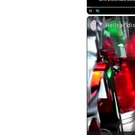
Pause
Unmute
Hellcat di