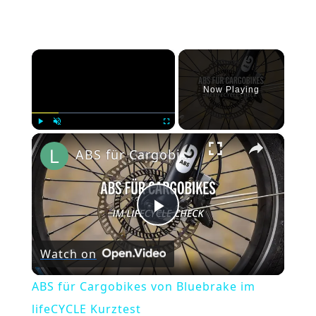
×
Now Playing
×
Play
Unmute
Fullscreen
ABS für Cargobikes von Bluebrake im lifeCYCLE Kurztest
Play
Watch on
Video
ABS für Cargobikes von Bluebrake im
lifeCYCLE Kurztest