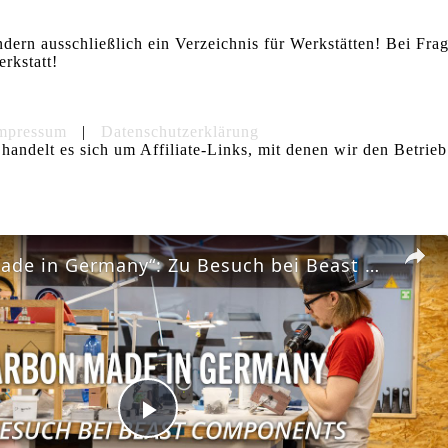
ndern ausschließlich ein Verzeichnis für Werkstätten! Bei Fr
rkstatt!
mpressum
|
Datenschutzerklärung
handelt es sich um Affiliate-Links, mit denen wir den Betrieb
Carbon „made in Germany“: Zu Besuch bei Beast Components in Dresden
Play