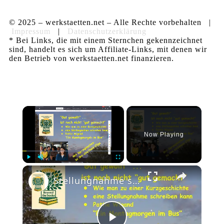
© 2025 – werkstaetten.net – Alle Rechte vorbehalten |
Impressum
|
Datenschutzerklärung
* Bei Links, die mit einem Sternchen gekennzeichnet
sind, handelt es sich um Affiliate-Links, mit denen wir
den Betrieb von werkstaetten.net finanzieren.
×
Now Playing
×
Play
Unmute
Fullscreen
Stellungnahme schreiben: z.B. Pattie Wigand, Montagmorgen ... - "Gut gewollt" - auch "gut gemacht"?